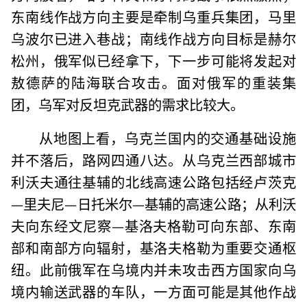
东南线作战方向主要是牵制乌重兵集团，马里
乌波尔已进入巷战；南线作战方向目标是赫尔
松州，俄军似已经拿下，下一步可能将发起对
敖德萨的陆海联合攻击。面对俄军的重装集
团，乌军对反坦克武器的需求比较大。
从地图上看，乌克兰国内的交通基础设施
并不落后，路网四通八达。从乌克兰西部城市
利沃夫通往基辅的北线高速公路包括经卢茨克
—里夫尼—日托米尔—基辅的高速公路；从利沃
夫向东经文尼察—基洛夫格勒可向东部、东南
部和南部方向辐射，基洛夫格勒为重要交通枢
纽。此前俄军在乌境内并未攻击西方国家向乌
境内输送武器的车队，一方面可能是其他作战