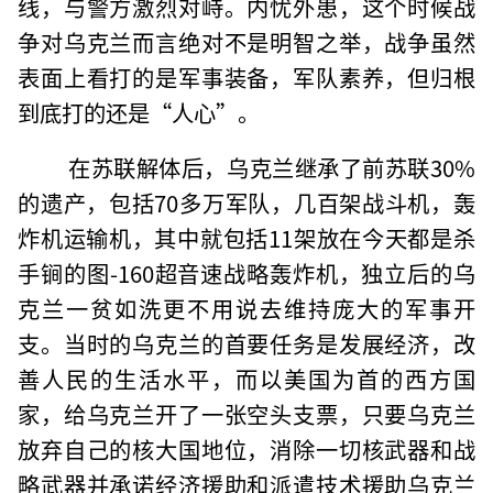
线，与警方激烈对峙。内忧外患，这个时候战
争对乌克兰而言绝对不是明智之举，战争虽然
表面上看打的是军事装备，军队素养，但归根
到底打的还是“人心”。
在苏联解体后，乌克兰继承了前苏联30%
的遗产，包括70多万军队，几百架战斗机，轰
炸机运输机，其中就包括11架放在今天都是杀
手锏的图-160超音速战略轰炸机，独立后的乌
克兰一贫如洗更不用说去维持庞大的军事开
支。当时的乌克兰的首要任务是发展经济，改
善人民的生活水平，而以美国为首的西方国
家，给乌克兰开了一张空头支票，只要乌克兰
放弃自己的核大国地位，消除一切核武器和战
略武器并承诺经济援助和派遣技术援助乌克兰