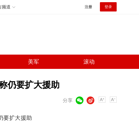
方频道
注册
登录
美军
滚动
 称仍要扩大援助
微信
微博
分享
仍要扩大援助