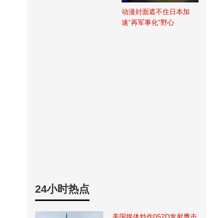
动漫封面遮不住日本加
速“再军事化”野心
24小时热点
美国媒体炒作052D发射鹰击