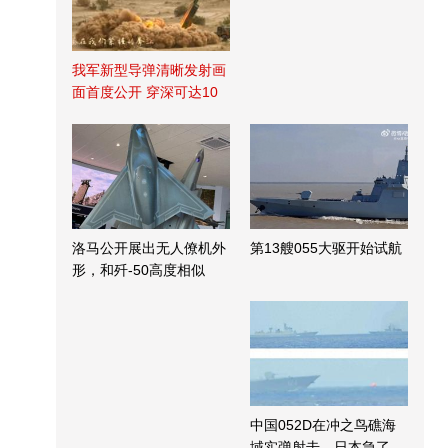
我军新型导弹清晰发射画
面首度公开 穿深可达10
米
洛马公开展出无人僚机外
第13艘055大驱开始试航
形，和歼-50高度相似
中国052D在冲之鸟礁海
域实弹射击，日本急了