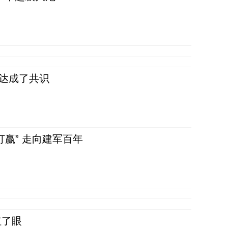
民达成了共识
赢” 走向建军百年
红了眼