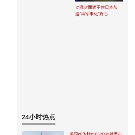
动漫封面遮不住日本加
速“再军事化”野心
24小时热点
美国媒体炒作052D发射鹰击