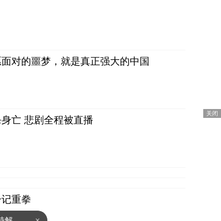
愿面对的噩梦，就是真正强大的中国
关闭
身亡 悲剧全程被直播
乎停飞
一记重拳
待解
×