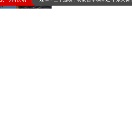
2026-08-06 09:53:46
以媒：ICC逮捕令致以总理出行受阻 专机几
为了追赶中国 美国陆军搞了
媒体：三个选项，特朗普举棋未定 中东局势
2026-08-06 09:22:55
对待“叛徒”，中日韩三国网
2026-08-06 09:55:03
解放军在黄岩岛战巡，“制胜打
2026-08-06 09:56:12