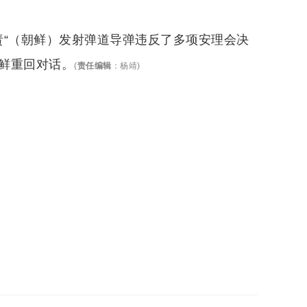
责“（朝鲜）发射弹道导弹违反了多项安理会决
朝鲜重回对话。
(
责任编辑
：
杨靖
)