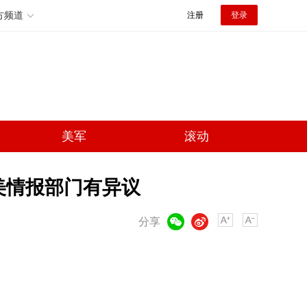
方频道
注册
登录
美军
滚动
美情报部门有异议
微信
微博
分享