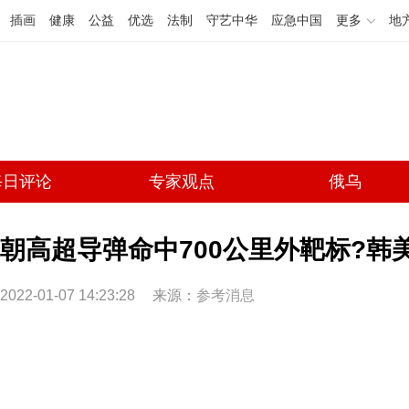
插画
健康
公益
优选
法制
守艺中华
应急中国
更多
地
每日评论
专家观点
俄乌
朝高超导弹命中700公里外靶标?韩
2022-01-07 14:23:28
来源：
参考消息