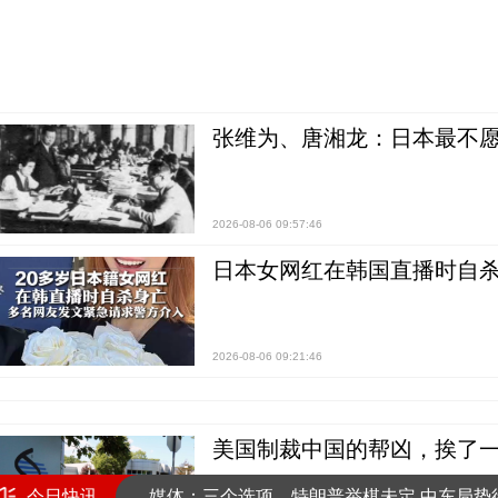
张维为、唐湘龙：日本最不
2026-08-06 09:57:46
日本女网红在韩国直播时自杀
2026-08-06 09:21:46
普京签署命令扩军 俄军力增至242万余人
以媒：ICC逮捕令致以总理出行受阻 专机几
美国制裁中国的帮凶，挨了
媒体：三个选项，特朗普举棋未定 中东局势
今日快讯
普京签署命令扩军 俄军力增至242万余人