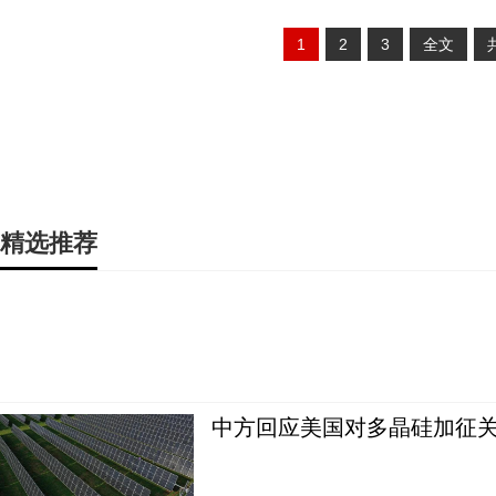
1
2
3
全文
精选推荐
中方回应美国对多晶硅加征关