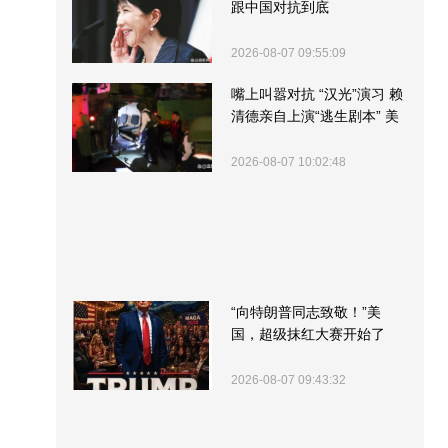
跟中国对抗到底
2026-08-07 09:55:09
嘴上叫嚣对抗 “汉光”演习 赖
清德亲自上演“逃生剧本” 美
军方围观“服务”
2026-08-07 10:02:48
“向特朗普同志致敬！”美
国，超级抹红大赛开始了
2026-08-07 09:43:32