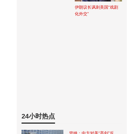
伊朗议长讽刺美国“戏剧
化外交”
24小时热点
管姚：中方对美“亮剑”反