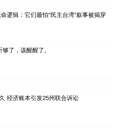
命逻辑：它们最怕“民主台湾”叙事被揭穿
听够了，该醒醒了。
久 经济账本引发25州联合诉讼