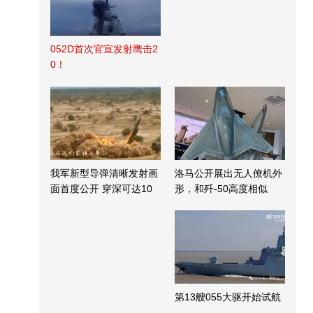
052D首次官宣发射鹰击2
0！
我军新型导弹清晰发射画
洛马公开展出无人僚机外
面首度公开 穿深可达10
形，和歼-50高度相似
米
第13艘055大驱开始试航