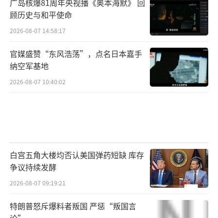
广岛核爆81周年央视播《奥本海默》 回
顾历史与和平使命
2026-08-07 14:58:17
官媒盛赞“东风浩荡”，点名日本嘉手
纳空军基地
2026-08-07 10:40:02
白宫五角大楼均否认美国弹药短缺 库存
争议持续发酵
2026-08-07 09:19:21
特朗普怒斥爆料者叛国 严惩“叛国言