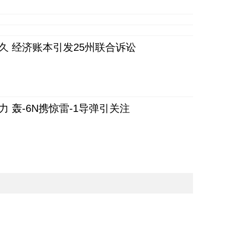
久 经济账本引发25州联合诉讼
 轰-6N携惊雷-1导弹引关注