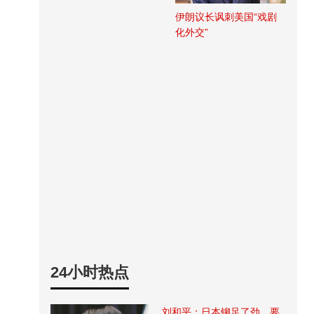
伊朗议长讽刺美国“戏剧
化外交”
24小时热点
刘和平：日本铆足了劲，要