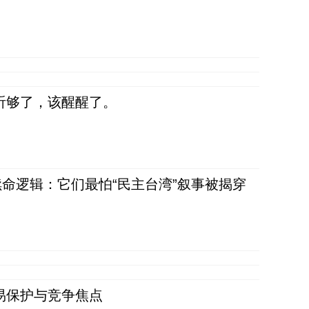
听够了，该醒醒了。
命逻辑：它们最怕“民主台湾”叙事被揭穿
易保护与竞争焦点