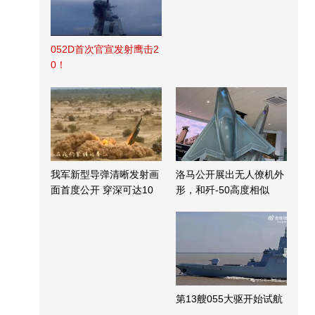
052D首次官宣发射鹰击2
0！
我军新型导弹清晰发射画
洛马公开展出无人僚机外
面首度公开 穿深可达10
形，和歼-50高度相似
米
第13艘055大驱开始试航