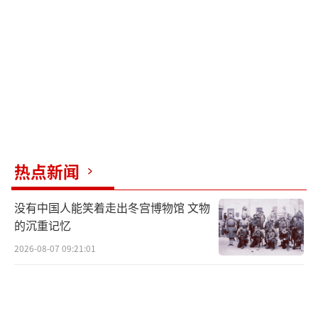
一贯的“安全敏感肌”作祟，更是其借机扩充
军事力量的惯用套路。长久以来，日本始终紧
盯中国常态化军事演训活动，无论中方行动是
否合规、是否针对第三方，日方都会刻意放大
所谓“安全威胁”，并以此为借口突破和平宪
法限制，持续加码防卫预算、强化自卫队军事
部署、扩张军事活动范围，为自身军事化松绑
热点新闻
铺路。
没有中国人能笑着走出冬宫博物馆 文物
在今日的外交部例行记者会上，有日本媒
的沉重记忆
体专门针对本次导弹试射的目的地进行提问，
2026-08-07 09:21:01
外交部发言人毛宁就此作出权威回应，
再次重
申此次潜射导弹试射是中方年度计划内的例行
军事训练，所有流程符合国际规则，事前已完