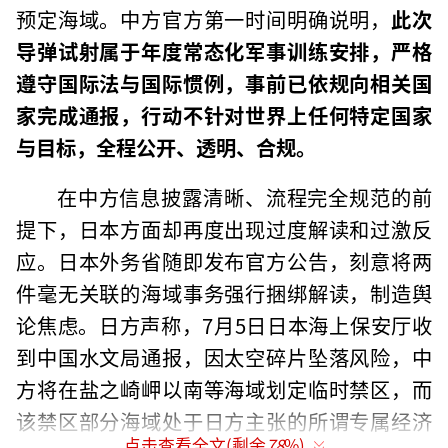
预定海域。中方官方第一时间明确说明，
此次
导弹试射属于年度常态化军事训练安排，严格
遵守国际法与国际惯例，事前已依规向相关国
家完成通报，行动不针对世界上任何特定国家
与目标，全程公开、透明、合规。
在中方信息披露清晰、流程完全规范的前
提下，日本方面却再度出现过度解读和过激反
应。日本外务省随即发布官方公告，刻意将两
件毫无关联的海域事务强行捆绑解读，制造舆
论焦虑。日方声称，7月5日日本海上保安厅收
到中国水文局通报，因太空碎片坠落风险，中
方将在盐之崎岬以南等海域划定临时禁区，而
该禁区部分海域处于日方主张的所谓专属经济
点击查看全文(剩余
78
%)