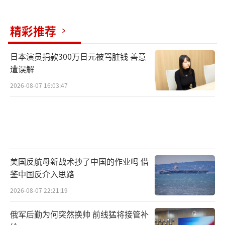
相关信息，但身为美日澳盟友体系一员的澳大
利亚，并未将相关信息同步给日本，直接造成
精彩推荐
日方仅提前一个半小时获知消息的被动局面。
日本演员捐款300万日元被骂脏钱 善意
回溯2024年9月25日，中方开展东风-31AG
遭误解
洲际弹道导弹年度例行试射，当时严格遵
2026-08-07 16:03:47
循“核大国”沟通惯例，提前向美国、俄罗斯
等安理会常任理事国完成事前通报，日本同样
不在通报序列内，直至试射结束后才知晓情
况。彼时日方同样大肆炒作中方军事行动“不
透明”，渲染地区安全风险，制造舆论对立。
美国反航母新战术抄了中国的作业吗 借
鉴中国反介入思路
时隔两年，相同的中方例行战略武器试射场
景，相较于此前美方对中美军事沟通机制的正
2026-08-07 22:21:19
面评价，此次美国全程保持沉默，既未认可中
俄军后勤为何突然换帅 前线猛将接管补
方合规透明的专业操作，也未跟风日方炒作所