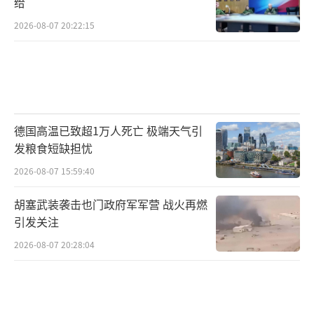
给
谓“军事威胁”，可见所谓“中国军事威
2026-08-07 20:22:15
胁”从来不是客观事实，只是日本单方面持续
炮制的舆论借口。
中方始终恪守国际法与国际惯例，常态化
开展正当国防训练，目的是维护自身主权安
德国高温已致超1万人死亡 极端天气引
全。真正反复制造对立、渲染焦虑、搅动地区
发粮食短缺担忧
局势的，恰恰是借题谋军事化扩张的日本。日
2026-08-07 15:59:40
方沉溺猜忌对抗、企图借炒作外部威胁实现军
胡塞武装袭击也门政府军军营 战火再燃
事松绑，最终只会陷入自我制造的安全焦虑，
引发关注
持续损耗地区和平稳定大局。
（责任编辑：傅鑫）
2026-08-07 20:28:04