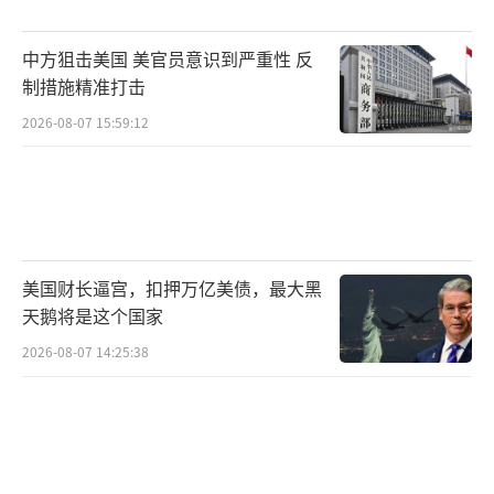
成相关通报，完全合法合规，中方正常的国防
建设和军事训练活动合理正当，希望相关国家
中方狙击美国 美官员意识到严重性 反
摒弃过度猜忌，不要无端炒作、过度解读。
制措施精准打击
2026-08-07 15:59:12
中方从容克制的官方表态，与日本草木皆
兵、刻意渲染对立的过激姿态，形成了鲜明对
比。
直新闻梳理发现，根据英国和澳大利亚的
美国财长逼宫，扣押万亿美债，最大黑
媒体报道，此次中方试射潜射战略导弹，其实
天鹅将是这个国家
早就已经通知了澳大利亚等国家，甚至在7月5
2026-08-07 14:25:38
日，就有消息传出，《澳大利亚人报》曾报
道，“中国将在接下来的24小时内向南太平洋
发射一枚携带模拟弹头的核导弹”。外界舆论
分析认为，中方提前一天向澳大利亚通报试射