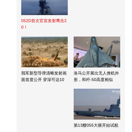
052D首次官宣发射鹰击2
0！
我军新型导弹清晰发射画
洛马公开展出无人僚机外
面首度公开 穿深可达10
形，和歼-50高度相似
米
第13艘055大驱开始试航