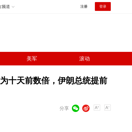
方频道
注册
登录
美军
滚动
模为十天前数倍，伊朗总统提前
微信
微博
分享