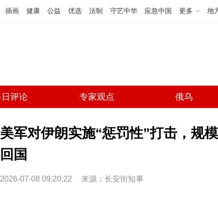
插画
健康
公益
优选
法制
守艺中华
应急中国
更多
地
每日评论
专家观点
俄乌
美军对伊朗实施“惩罚性”打击，规
回国
2026-07-08 09:20:22
来源：长安街知事