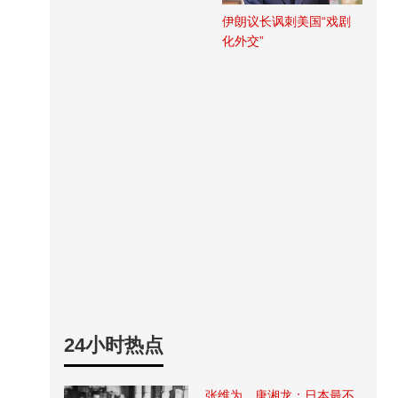
伊朗议长讽刺美国“戏剧
化外交”
24小时热点
张维为、唐湘龙：日本最不