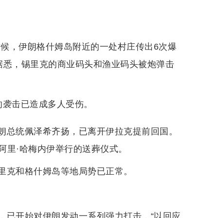
时候，伊朗格什姆岛附近的一处村庄传出6次爆
据悉，锡里克的商业码头和渔业码头被炮弹击
的袭击已造成多人受伤。
朗总统佩泽希齐扬，已离开伊拉克提前回国。
阿里·哈梅内伊举行的送葬仪式。
里克和格什姆岛等地局势已正常。
，已开始对伊朗发动一系列强力打击，“以回应