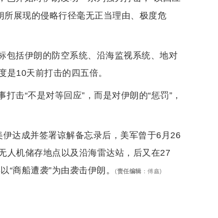
伊朗所展现的侵略行径毫无正当理由、极度危
标包括伊朗的防空系统、沿海监视系统、地对
度是10天前打击的四五倍。
打击“不是对等回应”，而是对伊朗的“惩罚”，
。
，在美伊达成并签署谅解备忘录后，美军曾于6月26
无人机储存地点以及沿海雷达站，后又在27
以“商船遭袭”为由袭击伊朗。
(
责任编辑
：
傅鑫
)