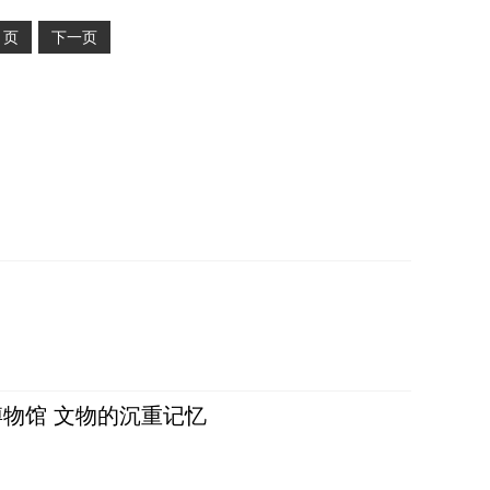
2
页
下一页
物馆 文物的沉重记忆