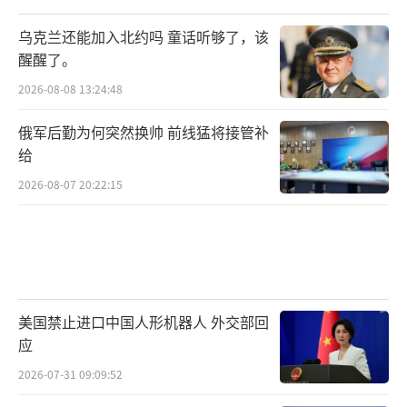
以色列和伊朗在达成停火后再次互
乌克兰还能加入北约吗 童话听够了，该
袭，“全面彻底停火”真的能实现吗？
醒醒了。
停火仍存不确定性
2026-08-08 13:24:48
俄军后勤为何突然换帅 前线猛将接管补
总台记者赵兵：
给
双方能否维持停火仍面临着一定的不确定
2026-08-07 20:22:15
性。除了双方再度发生交火之外，最重要的
是，以色列和伊朗没有就未来伊朗利用核能和
发展导弹的问题达成明确一致。
伊朗坚持保有自己和平利用核能以及发展
美国禁止进口中国人形机器人 外交部回
远程导弹进行自卫的权利，而以色列则对此始
应
终表示反对和警惕，再加上双方根深蒂固的敌
2026-07-31 09:09:52
意以及缺乏互信，容易擦枪走火。并且，预计