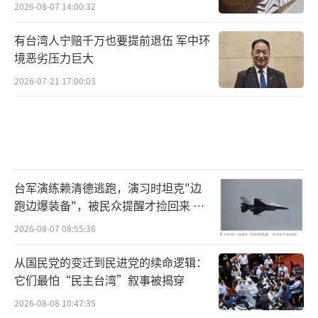
2026-08-07 14:00:32
有台湾人宁赔千万也要提前退伍 军中环
境恶劣压力巨大
2026-07-21 17:00:03
台军演练赖清德逃跑，演习时坦克"边
跑边爆装备"，被民众提醒才捡回来 演
习状况频出引发关注
2026-08-07 08:55:36
从国民党的变迁到民进党的续命逻辑：
它们最怕“民主台湾”叙事被揭穿
2026-08-08 10:47:35