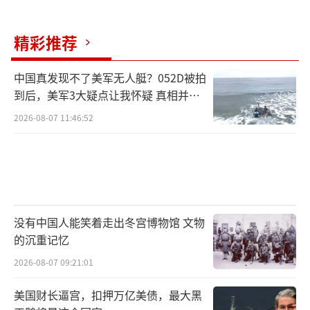
动乱的阴谋彻底失败；相反，以色列的重要设
施遭受重创，这表明针对伊朗的冒险行为将付
精彩推荐
出惨重代价。
中国真发现不了美军无人艇？052D被拍
佩泽希齐扬当日还在与马来西亚总理安瓦
到后，美军3大疑点让我怀疑 真相并非
如此
尔的通话中表示，伊方已准备在谈判桌上进行
2026-08-07 11:46:52
对话，争取并实现伊朗人民的合法权利。他
称，如果以色列不违反停火协议，伊朗就不会
违反。
特朗普：伊核能力已不复存在以色列必须
没有中国人能笑着走出冬宫博物馆 文物
冷静
的沉重记忆
2026-08-07 09:21:01
对于以伊两国在停火协议生效首日的表
现，特朗普24日表示，以伊均违反停火协议，
美国财长逼宫，扣押万亿美债，最大黑