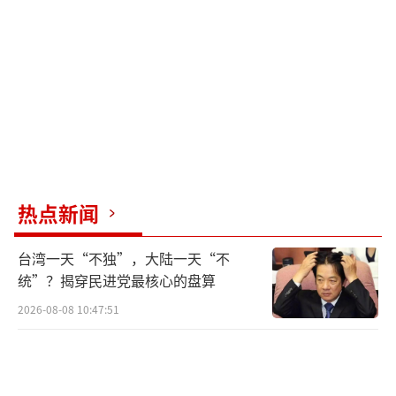
以色列总理内塔尼亚胡的办公室24日发表
声明称，“为了应对伊朗违反停火协议的行
为，以军空袭摧毁了伊朗首都德黑兰的一处雷
达设施。不过在内塔尼亚胡与美国总统特朗普
通话后，以色列已停止了进一步的军事打击行
动。”
02
热点新闻
停火中以伊开启“新战场”
台湾一天“不独”，大陆一天“不
以色列：伊朗的火力被“大幅削弱”
统”？揭穿民进党最核心的盘算
2026-08-08 10:47:51
以色列陆军电台24日报道称，伊朗的火力
被“大幅削弱”，伊朗西部所有导弹部队均被
解除武装，火力转向伊朗中部和东部。据一位