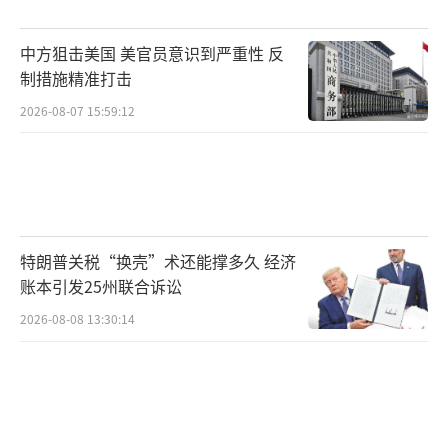
以空军高级官员称，伊朗超过80%的防空能力
被摧毁。此外，伊朗的核设施也遭到严重破
中方狙击美国 美官员意识到严重性 反
坏。
制措施精准打击
2026-08-07 15:59:12
伊朗总统：以色列重要设施遭重创
伊朗总统佩泽希齐扬24日在致伊朗人民的
公开信中表示，经过伊朗人民英勇抵抗，这场
由以色列挑起、持续12天的战争宣告结束。同
特朗普关税“换壳”术还能撑多久 经济
时，他要求各机构从即日起把精力投入到重建
账本引发25州联合诉讼
工作中。
2026-08-08 13:30:14
△伊朗总统佩泽希齐扬（资料图）
据伊朗总统府当天发表的声明，佩泽希齐
扬表示，敌人妄图摧毁伊朗核设施、引发社会