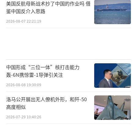
美国反航母新战术抄了中国的作业吗 借
以色列未来将要求对伊朗保持密切的监控和核
鉴中国反介入思路
查，一旦发现甚至怀疑伊朗有威胁以色列的能
2026-08-07 22:21:19
力，不排除其再度发动先发制人的打击。这种
情况下，两国想要实现真正的和平，还得经过
艰难的谈判和磨合。
口头协定互信不足停火过程或有波折
中国形成“三位一体”核打击能力
轰-6N携惊雷-1导弹引关注
6月24日是以色列和伊朗爆发大规模冲突的
2026-08-08 19:30:09
第12天。以伊在互袭十多天后为何同意停火？
洛马公开展出无人僚机外形，和歼-50
专家分析称，一方面，从冲突各方看来，
高度相似
当前的冲突已经达到了自己的战略目标。以色
2026-07-29 10:40:26
列的目标是削弱伊朗的核能力、导弹能力和国
内军事能力，而伊朗认为已给以色列带来很大