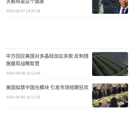
天鹅将是这个国家
并对以伊两国都不满，尤其是对以色列。他
2026-08-07 14:25:38
说，伊朗的核能力已不复存在。“以色列必须
冷静下来，我必须让以色列冷静下来。”
但据美国有线电视新闻网24日报道，三位
知情人士描述的一份美国早期情报评估报告显
示，此前美国对伊朗三处核设施的军事打击并
中方回应美国对多晶硅加征关税 反制措
施展现战略智慧
未摧毁伊朗核计划的核心部件，可能仅使其核
2026-08-08 10:12:45
计划推迟了数月。其中一位知情人士称，该报
告基于美国中央司令部在美国空袭后进行的战
美国拟禁中国光模块 引发市场短期狂欢
斗损失评估。
2026-08-05 10:11:55
03
停火后一大关键问题仍无解