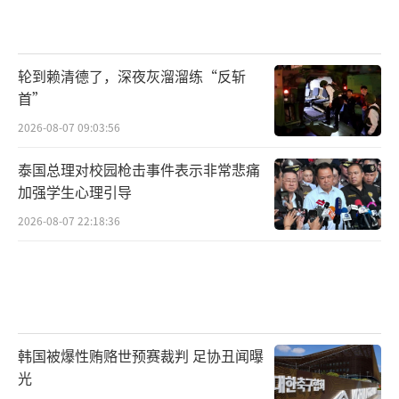
军事震撼，当前的战略僵局或结果是双方可以
接受的。另一方面，美国、以色列、伊朗都对
当前局势感到疲惫。
轮到赖清德了，深夜灰溜溜练“反斩
首”
不过，这份停火意向或许很“脆弱”。专
2026-08-07 09:03:56
家分析称，首先，该停火意向是口头协定，不
泰国总理对校园枪击事件表示非常悲痛
是正式文件，因此一旦遇到很多不确定性，恐
加强学生心理引导
怕难以维系；其次，该停火意向没有很强的监
2026-08-07 22:18:36
督机制和管控机制，当执行出现问题时，没有
能负责任的第三方；最后，更为重要的是，以
色列和伊朗之间的信任非常脆弱。
从当前各方态势来看，停火过程中依然会
韩国被爆性贿赂世预赛裁判 足协丑闻曝
充满很多不确定性。
（责任编辑：许朝）
光