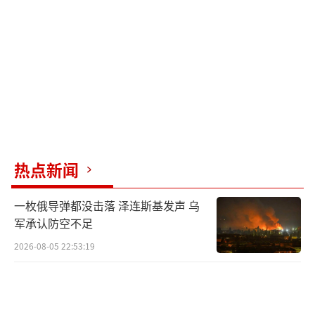
亚战略研究中心教授兼高级军事研究员戴维·
德斯·罗切斯表示，“你面临两个难题。不仅
需要将两枚钻地弹精确投掷至同一地点，很可
能还需实施多轮轰炸。”罗切斯说，“而且你
永远无法准确判断设施损毁程度”，这意味着
可能需要派遣地面部队进行勘察。
罗切斯继续对CNBC说，“这让我相信，针
热点新闻
对这种设施，以色列最终将获得制空权，然后
一枚俄导弹都没击落 泽连斯基发声 乌
派遣地面部队，通过爆破入口强行进入设施内
军承认防空不足
部，安置炸药并尽可能获取情报资料，最终从
2026-08-05 22:53:19
内部实施爆破”。
三名知情人士此前透露，特朗普在6月17日
晚已告诉他的高级助手，称他已批准对伊朗的