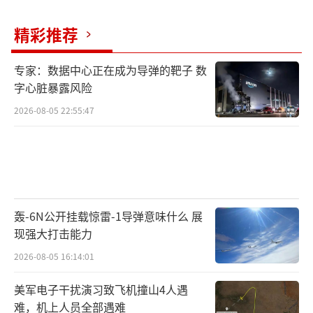
国总统特朗普的威胁言论时，哈梅内伊表示，
威胁无法改变伊朗人民的行动与思想，伊朗绝
精彩推荐
不向任何侵略屈服。
（责任编辑：傅鑫）
专家：数据中心正在成为导弹的靶子 数
字心脏暴露风险
2026-08-05 22:55:47
轰-6N公开挂载惊雷-1导弹意味什么 展
现强大打击能力
2026-08-05 16:14:01
美军电子干扰演习致飞机撞山4人遇
难，机上人员全部遇难