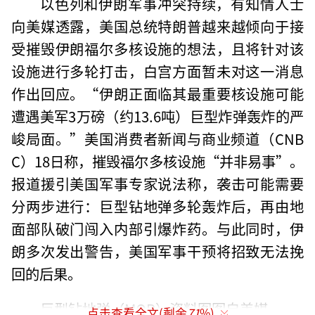
以色列和伊朗军事冲突持续，有知情人士
向美媒透露，美国总统特朗普越来越倾向于接
受摧毁伊朗福尔多核设施的想法，且将针对该
设施进行多轮打击，白宫方面暂未对这一消息
作出回应。“伊朗正面临其最重要核设施可能
遭遇美军3万磅（约13.6吨）巨型炸弹轰炸的严
峻局面。”美国消费者新闻与商业频道（CNB
C）18日称，摧毁福尔多核设施“并非易事”。
报道援引美国军事专家说法称，袭击可能需要
分两步进行：巨型钻地弹多轮轰炸后，再由地
面部队破门闯入内部引爆炸药。与此同时，伊
朗多次发出警告，美国军事干预将招致无法挽
回的后果。
巨型钻地弹（MOP）资料图图自美媒
点击查看全文(剩余
71
%)