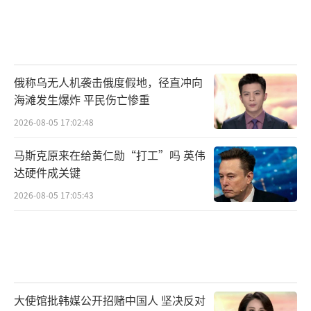
俄称乌无人机袭击俄度假地，径直冲向
海滩发生爆炸 平民伤亡惨重
2026-08-05 17:02:48
马斯克原来在给黄仁勋“打工”吗 英伟
达硬件成关键
2026-08-05 17:05:43
大使馆批韩媒公开招赌中国人 坚决反对