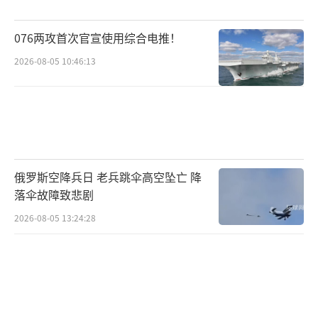
攻击计划，但暂不下达最终命令，以观察伊朗
076两攻首次官宣使用综合电推！
是否会放弃其核计划。美国《华尔街日报》援
2026-08-05 10:46:13
引知情人士消息称，特朗普希望通过威胁手段
迫使伊朗满足其要求。此外，特朗普的一名顾
问表示，特朗普最近在思考一个关键问题，即
如果美国加入以色列战局并向伊朗投放大量掩
体炸弹，这些炸弹能否摧毁伊朗戒备森严的核
俄罗斯空降兵日 老兵跳伞高空坠亡 降
设施。
落伞故障致悲剧
据伊朗塔斯尼姆通讯社6月18日报道，伊朗
2026-08-05 13:24:28
最高领袖哈梅内伊当天发表电视讲话说，伊朗
绝不会屈服，美国的任何军事干预都将遭受无
法挽回的后果。哈梅内伊说，以色列犯下的严
重错误“必将受到且正在受到惩罚”。谈及美