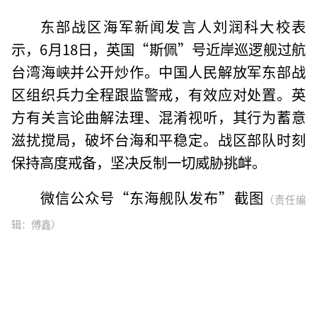
东部战区海军新闻发言人刘润科大校表
示，6月18日，英国“斯佩”号近岸巡逻舰过航
台湾海峡并公开炒作。中国人民解放军东部战
区组织兵力全程跟监警戒，有效应对处置。英
方有关言论曲解法理、混淆视听，其行为蓄意
滋扰搅局，破坏台海和平稳定。战区部队时刻
保持高度戒备，坚决反制一切威胁挑衅。
微信公众号“东海舰队发布”截图
（责任编
辑：傅鑫）