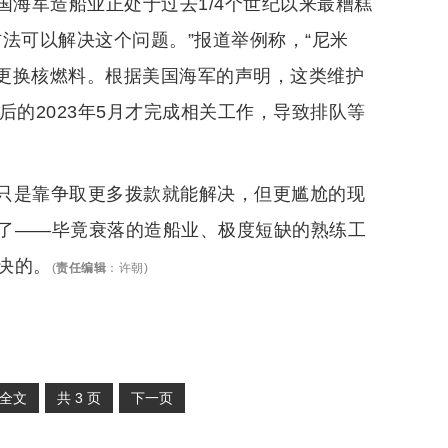
国海军造船业正处于过去1/4个世纪以来最糟糕
法可以解决这个问题。”报道举例称，“尼米
修和更换核燃料。根据美国海军的声明，这类维护
后的2023年5月才完成相关工作，导致排队等
只是靠争取更多拨款就能解决，但更尴尬的现
了——毕竟衰落的造船业、极度短缺的熟练工
决的。
(
责任编辑
：
许朝
)
全文
共
3
页
下一页