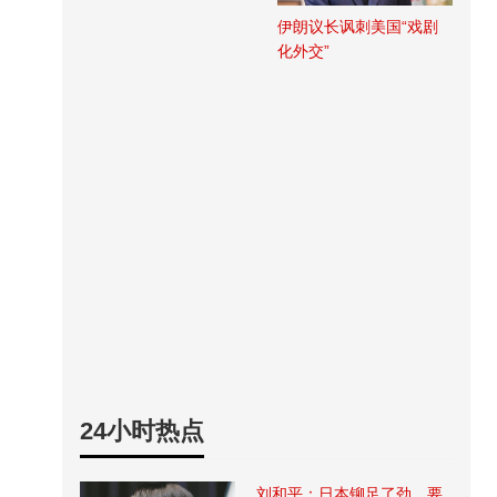
伊朗议长讽刺美国“戏剧
化外交”
24小时热点
刘和平：日本铆足了劲，要