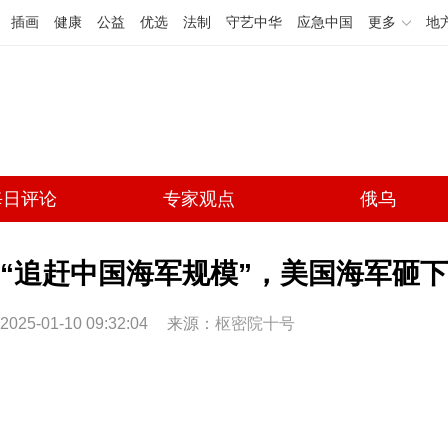
插画
健康
公益
优选
法制
守艺中华
应急中国
更多
地
每日评论
专家观点
俄乌
“追赶中国海军规模”，美国海军砸下
2025-01-10 09:32:04
来源：
枢密院十号