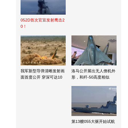
052D首次官宣发射鹰击2
0！
我军新型导弹清晰发射画
洛马公开展出无人僚机外
面首度公开 穿深可达10
形，和歼-50高度相似
米
第13艘055大驱开始试航