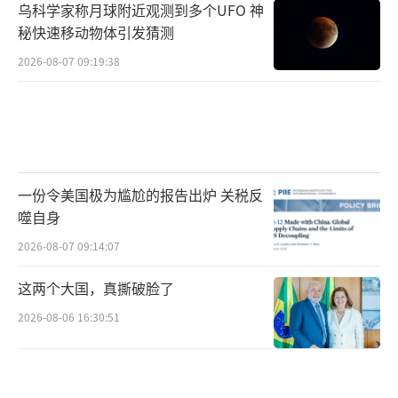
乌科学家称月球附近观测到多个UFO 神
秘快速移动物体引发猜测
2026-08-07 09:19:38
【国产微波反无人机武器】
说白了，中美之间的军事博弈是一场全方
位的体系博弈，一两个领域的优势固然可以为
全局带来有利于己方的影响，但一来只靠这种
一份令美国极为尴尬的报告出炉 关税反
影响并不足以左右对局的最终结果。
噬自身
2026-08-07 09:14:07
二来，技术这种东西并不是说你掌握了优
势，就可以抵消掉对手的优势，电子战就是一
这两个大国，真撕破脸了
个例子。
2026-08-06 16:30:51
现阶段解放军的电子战能力固然很强，天
上有大量歼-16D、歼-15D电子战机，地上有陆