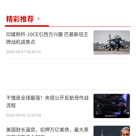
精彩推荐
【解放军的歼-20战斗机四机编队】
印媒称歼-10CE引西方兴趣 巴基斯坦王
不可否认的是，这一决策确实可以在很大
牌战机成焦点
程度上解决美军面临的兵力装备不足问题。因
2026-08-07 08:43:51
为美国虽然“去工业化”了，造船、造飞机都
造不过中国，但这并不等同于美国的工业能力
很弱。
事实上美国的全球工业产值第二大的国
不愧是全球最强！央视公开反航母作战
家，且规模是第三名日本的2-3倍。比不过中国
流程
不是因为美国水平差，而是中国的水平太好
2026-08-06 10:50:54
了。
美国财长逼宫，扣押万亿美债，最大黑
更不用说美国还掌握有大量无人领域的尖