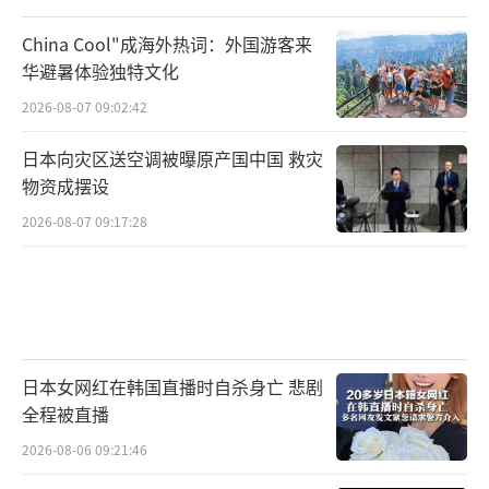
展自己的无人舰队与无人机群应对来自美国的
挑战。也让我们得以进一步发展反制无人武器
China Cool"成海外热词：外国游客来
的各种技术手段。这些成果有不少就在前段时
华避暑体验独特文化
间的第15届
2026-08-07 09:02:42
中国航展
日本向灾区送空调被曝原产国中国 救灾
物资成摆设
中首次亮相，而这也是外界认为中国的电
2026-08-07 09:17:28
子战能力已经对美军构成“重大挑战”的主要
原因。
毕竟从某种程度上来说，解放军与美军已
经成为了一个硬币的两面，互相期望打败对
日本女网红在韩国直播时自杀身亡 悲剧
方，但同时也对另一边掌握的技术与实力心知
全程被直播
肚明。知道一旦双方真的开始刀兵相见，没有
2026-08-06 09:21:46
哪一方可以轻松取胜。