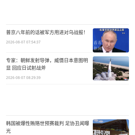
普京八年前的话被军方用进对乌战报！
2026-08-07 07:54:37
专家：朝鲜发射导弹，威慑日本意图明
显 回应日试射战斧
2026-08-07 08:29:39
韩国被爆性贿赂世预赛裁判 足协丑闻曝
光