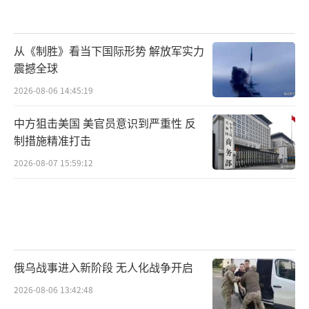
军的各种电子战设备，足以在战时将整个台海
地区笼罩在电磁干扰中，干扰进入其中的无人
从《制胜》看当下国际形势 解放军实力
机、无人船。
震撼全球
2026-08-06 14:45:19
【歼-15T与歼-15D编队飞行】
中方狙击美国 美官员意识到严重性 反
制措施精准打击
但美国在这一领域的表现也不差，上百架E
2026-08-07 15:59:12
A-18G电子战机以及最新的AN/SLQ-32(V)7电子
战系统足以为美军水面舰艇编队提供全面的电
子掩护，影响解放军无人机的侦察与信息传
输，削弱这边发射的各种导弹的命中精度。
俄乌战事进入新阶段 无人化战争开启
解放军的电子战能够给美军构成“重大挑
2026-08-06 13:42:48
战”，并不等于美军的电子战对解放军没有威