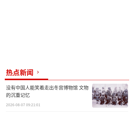
年后才能得到印证，而五角大楼频繁炒作的“2
027时间节点”则就在短短3年后，彼时的解放
军仍和美军有较大的实力差距。
但问题是，美军是一支全球部署军队，除
了要在亚太地区应对解放军的挑战外，他们还
得在中东应付胡塞武装与伊朗，在地中海与大
西洋防备俄罗斯。
热点新闻
甚至在防备解放军时，美军也得分兵，台
没有中国人能笑着走出冬宫博物馆 文物
海方向固然是重点，但朝鲜半岛与南海同样不
的沉重记忆
是可以忽视的战略方向。
2026-08-07 09:21:01
【与韩军联演的驻韩美军部队】
面对这种处处都要兵力，每个地方都不能