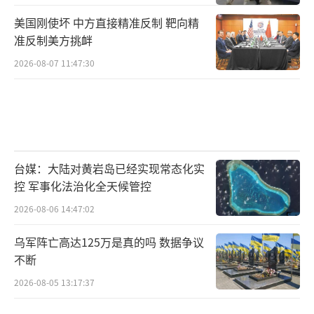
胁，也不等于解放军可以一直掌握这些优势。
美国刚使坏 中方直接精准反制 靶向精
这些问题都各自独立，有因果关联但不会对结
准反制美方挑衅
果造成影响。
2026-08-07 11:47:30
所以对于解放军来说，对台军事准备仍然
是一件需要继续投入的工程。贸然放松的话，
美军就有可能趁着这个机会追赶上来，反过来
对解放军构成威胁。
台媒：大陆对黄岩岛已经实现常态化实
控 军事化法治化全天候管控
（责任编辑：杨靖）
2026-08-06 14:47:02
乌军阵亡高达125万是真的吗 数据争议
不断
2026-08-05 13:17:37