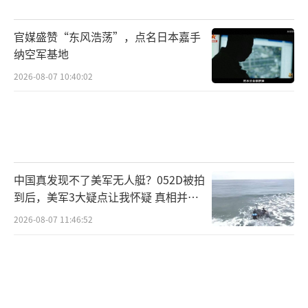
放松的部署态势。纵使西太美军能够得到五角
官媒盛赞“东风浩荡”，点名日本嘉手
大楼的优待，拿到最多的资源。
纳空军基地
面对解放军这边的全力以赴，西太美军在
2026-08-07 10:40:02
战略上仍然占不到多大优势，甚至会在一些领
域如可用驱护舰艇数量，可用先进战斗机、预
警机数量等领域处于劣势。
这些因素无疑会拉低西太美军打赢潜在的
中国真发现不了美军无人艇？052D被拍
中美冲突的可能性，而为了解决自己因工业产
到后，美军3大疑点让我怀疑 真相并非
如此
值差距而导致的军事力量发展效率不如中国的
2026-08-07 11:46:52
问题，五角大楼最终选择用更便宜、更好造的
无人武器装备，来弥补自己在有人装备领域的
数量差距。