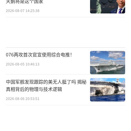
天鹅将是这个国家
端技术，无论是忠诚僚机还是无人舰队，其科
2026-08-07 14:25:38
研成果都走在世界先列。如果五角大楼的想法
真的被落实了，那么在潜在的台海冲突中，解
放军就有可能遇到美军的无人舰队与无人机
群。
076两攻首次官宣使用综合电推！
2026-08-05 10:46:13
【世界工业产值排名】
中国军舰发现跟踪的美无人艇了吗 揭秘
好在，掌握先进无人武器技术的国家并不
真相背后的物理与技术逻辑
只有美国，中国同样在其中深耕多年并取得了
2026-08-06 20:53:51
大量成果。
这既让我们可以师夷长技以制夷，同样发