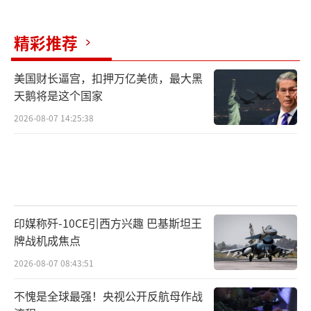
（已于5月1日结束）而中断了近两周之后，其
已经恢复了对加拿大境内护照申请的处理。
精彩推荐
然而，IRCC警告说，由于申请数量增加，
美国财长逼宫，扣押万亿美债，最大黑
人们可能会在护照办公室和Service Canada经
天鹅将是这个国家
历较长时间的排队。
2026-08-07 14:25:38
加拿大人什么时候可以拿到新护照?
新护照将于今年7月开始推出，然而，家庭
事务部长Karina Gould表示，“由于加拿大服
务部的运作和印刷能力的上限，一些加拿大人
印媒称歼-10CE引西方兴趣 巴基斯坦王
牌战机成焦点
仍将收到旧版护照。”
2026-08-07 08:43:51
她指出：“对于那些最近收到更新的护照
不愧是全球最强！央视公开反航母作战
的人来说，仍将携带旧版护照多年。根据你收