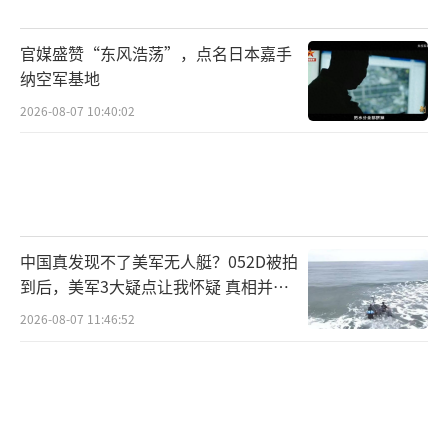
的承诺。”
官媒盛赞“东风浩荡”，点名日本嘉手
图源：IRCC
纳空军基地
IRCC在周一份新闻稿中说："这次护照的重
2026-08-07 10:40:02
新设计始于2013年，是一个常规过程，通过整
合新的和更现代的安全功能和设计技术来防止
伪造。"
图源：IRCC
中国真发现不了美军无人艇？052D被拍
到后，美军3大疑点让我怀疑 真相并非
根据《护照指数》排名，加拿大护照在全
如此
2026-08-07 11:46:52
球排名第26位。加拿大护照持有人可免签证进
入115个国家，并可在51个国家获得落地签证。
联邦政府表示，由于上个月的公务员罢工