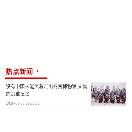
冬季主题：猫头鹰和玩耍的儿童↓
护照持有人的个人信息将采用激光雕刻，
取代喷墨打印，使其更经久耐用，同时不易被
篡改和伪造。
其他新增的先进安全功能还包括主照片上
加基尼格拉姆（Kinegram）技术、特制的透视
热点新闻
窗口带有护照持有者的副照片、可变激光图像
以及温度敏感颜料功能。
没有中国人能笑着走出冬宫博物馆 文物
的沉重记忆
弗雷泽部长表示：“新的加拿大护照不仅
2026-08-07 09:21:01
是个旅行证件；它代表了我们的民族特征和价
值观。它提醒人们加拿大的美丽和多元化，它
反映了我们国家欢迎容纳来自世界各地之人们