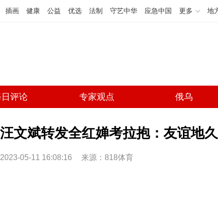
插画
健康
公益
优选
法制
守艺中华
应急中国
更多
地
每日评论
专家观点
俄乌
汪文斌转发全红婵考拉抱：友谊地久
2023-05-11 16:08:16
来源：818体育