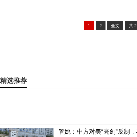
1
2
全文
共
精选推荐
管姚：中方对美“亮剑”反制