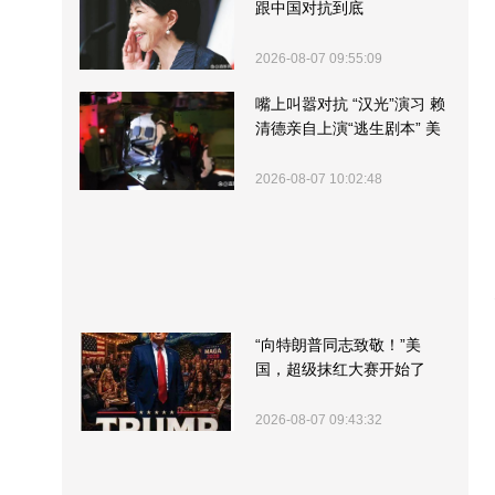
跟中国对抗到底
2026-08-07 09:55:09
嘴上叫嚣对抗 “汉光”演习 赖
清德亲自上演“逃生剧本” 美
军方围观“服务”
2026-08-07 10:02:48
“向特朗普同志致敬！”美
国，超级抹红大赛开始了
2026-08-07 09:43:32