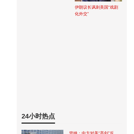
伊朗议长讽刺美国“戏剧
化外交”
24小时热点
管姚：中方对美“亮剑”反