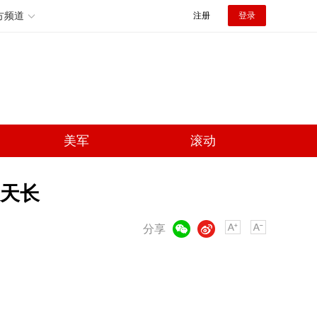
方频道
注册
登录
美军
滚动
天长
微信
微博
分享