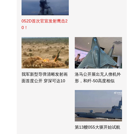
052D首次官宣发射鹰击2
0！
我军新型导弹清晰发射画
洛马公开展出无人僚机外
面首度公开 穿深可达10
形，和歼-50高度相似
米
第13艘055大驱开始试航