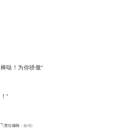
棒哒！为你骄傲”
！”
”
(
责任编辑
：
杨靖
)