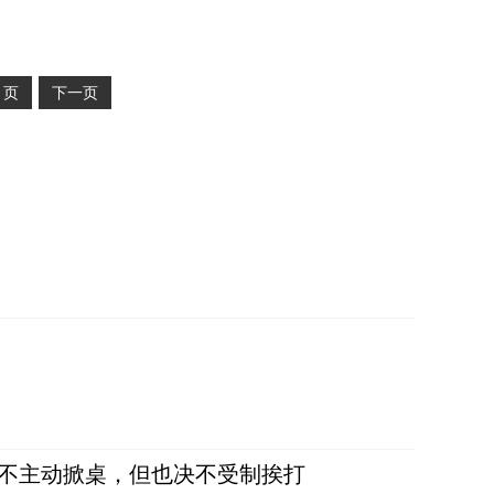
2
页
下一页
，不主动掀桌，但也决不受制挨打