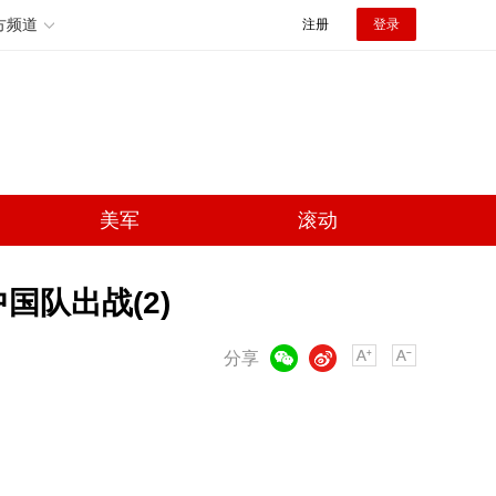
方频道
注册
登录
美军
滚动
国队出战(2)
微信
微博
分享