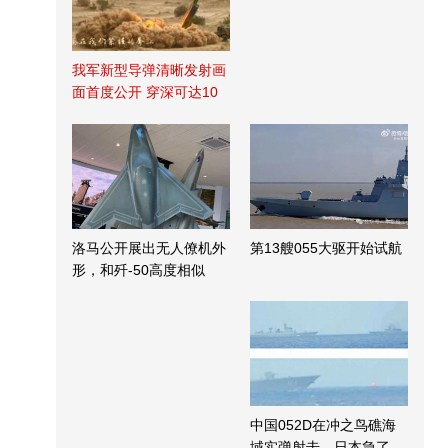
我军新型导弹清晰发射画
面首度公开 穿深可达10
米
洛马公开展出无人僚机外
第13艘055大驱开始试航
形，和歼-50高度相似
中国052D在冲之鸟礁海
域实弹射击，日本急了