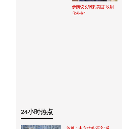
伊朗议长讽刺美国“戏剧
化外交”
24小时热点
管姚：中方对美“亮剑”反