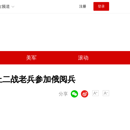
方频道
注册
登录
美军
滚动
止二战老兵参加俄阅兵
微信
微博
分享