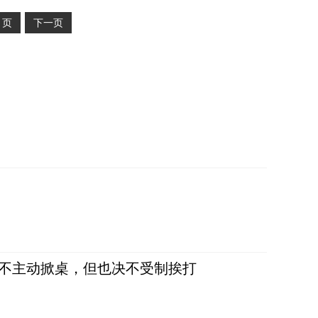
2
页
下一页
，不主动掀桌，但也决不受制挨打