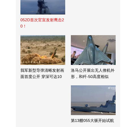
052D首次官宣发射鹰击2
0！
我军新型导弹清晰发射画
洛马公开展出无人僚机外
面首度公开 穿深可达10
形，和歼-50高度相似
米
第13艘055大驱开始试航