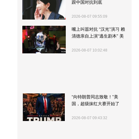
跟中国对抗到底
2026-08-07 09:55:09
嘴上叫嚣对抗 “汉光”演习 赖
清德亲自上演“逃生剧本” 美
军方围观“服务”
2026-08-07 10:02:48
“向特朗普同志致敬！”美
国，超级抹红大赛开始了
2026-08-07 09:43:32