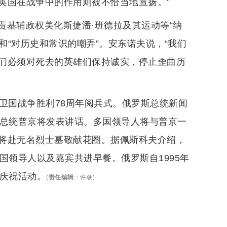
英国在战争中的作用则被不恰当地宣扬。”
责基辅政权美化斯捷潘·班德拉及其运动等“纳
和“对历史和常识的嘲弄”。安东诺夫说，“我们
们必须对死去的英雄们保持诚实，停止歪曲历
卫国战争胜利78周年阅兵式。俄罗斯总统新闻
俄总统普京将发表讲话。多国领导人将与普京一
将赴无名烈士墓敬献花圈。据佩斯科夫介绍，
国领导人以及嘉宾共进早餐。俄罗斯自1995年
列庆祝活动。
(
责任编辑
：
许朝
)