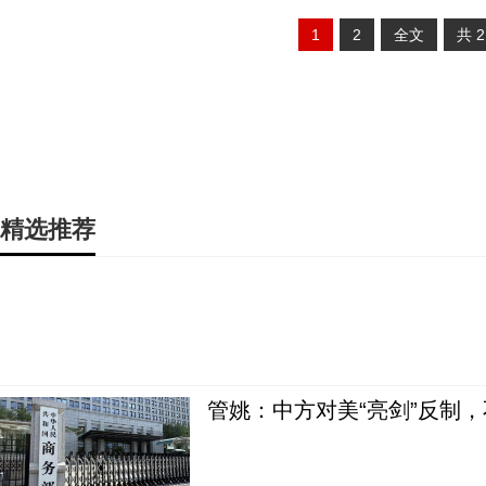
1
2
全文
共
精选推荐
管姚：中方对美“亮剑”反制