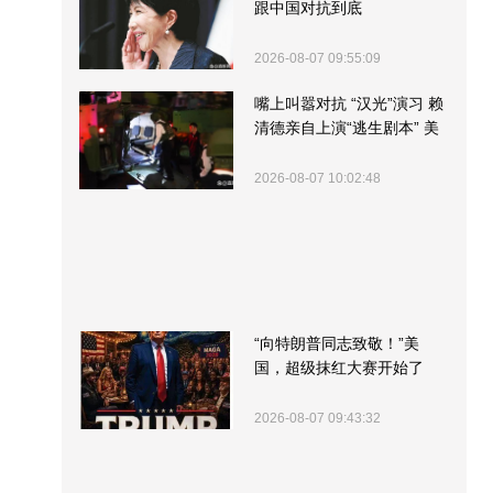
跟中国对抗到底
2026-08-07 09:55:09
嘴上叫嚣对抗 “汉光”演习 赖
清德亲自上演“逃生剧本” 美
军方围观“服务”
2026-08-07 10:02:48
“向特朗普同志致敬！”美
国，超级抹红大赛开始了
2026-08-07 09:43:32