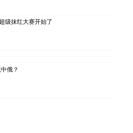
，超级抹红大赛开始了
抗中俄？