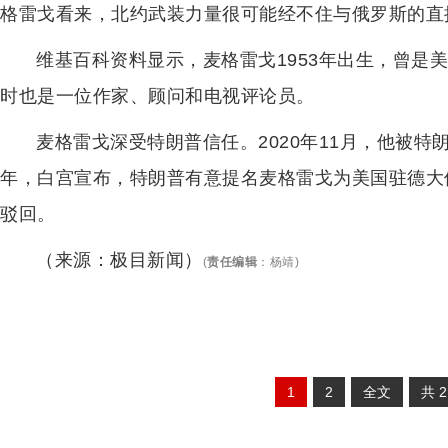
格雷戈看来，北约武装力量很可能经不住与俄罗斯的直
维基百科资料显示，麦格雷戈1953年出生，曾是美
时也是一位作家、顾问和电视评论员。
麦格雷戈深受特朗普信任。2020年11月，他被
年，白宫宣布，特朗普有意提名麦格雷戈为美国驻德大
驳回。
（来源：极目新闻）
(
责任编辑
：
杨靖
)
1
2
全文
共