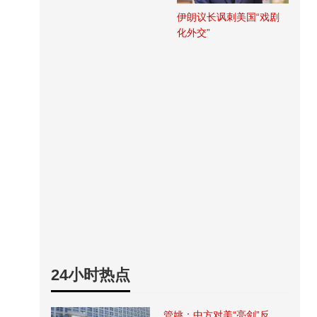
伊朗议长讽刺美国“戏剧
化外交”
24小时热点
管姚：中方对美“亮剑”反