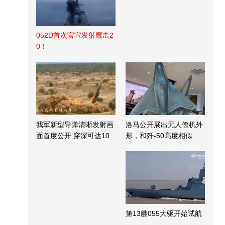
052D首次官宣发射鹰击2
0！
我军新型导弹清晰发射画
洛马公开展出无人僚机外
面首度公开 穿深可达10
形，和歼-50高度相似
米
第13艘055大驱开始试航